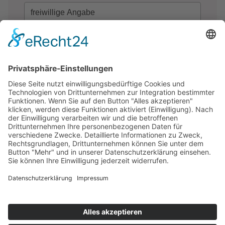
Um meinen Wartelisten-Newsletter personalisiert zu
gestalten, freue ich mich, wenn du mir deinen Namen
mitteilst. Diese Angaben sind selbstverständlich
freiwillig.
JA, ICH WILL AUF DIE
WARTELISTE.>>
Vertrag widerrufen
AGB
Impressum
Datenschutzerklärung