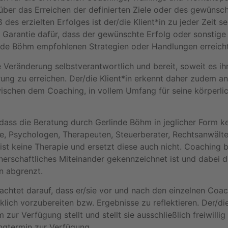
 über das Erreichen der definierten Ziele oder des gewünsc
s erzielten Erfolges ist der/die Klient*in zu jeder Zeit se
Garantie dafür, dass der gewünschte Erfolg oder sonstig
linde Böhm empfohlenen Strategien oder Handlungen erreich
hre Veränderung selbstverantwortlich und bereit, soweit es ih
ung zu erreichen. Der/die Klient*in erkennt daher zudem an
ischen dem Coaching, in vollem Umfang für seine körperlic
 dass die Beratung durch Gerlinde Böhm in jeglicher Form k
te, Psychologen, Therapeuten, Steuerberater, Rechtsanwälte
t keine Therapie und ersetzt diese auch nicht. Coaching ba
nerschaftliches Miteinander gekennzeichnet ist und dabei 
n abgrenzt.
 achtet darauf, dass er/sie vor und nach den einzelnen Coa
lich vorzubereiten bzw. Ergebnisse zu reflektieren. Der/die
zur Verfügung stellt und stellt sie ausschließlich freiwilli
ngtermin zur Verfügung.