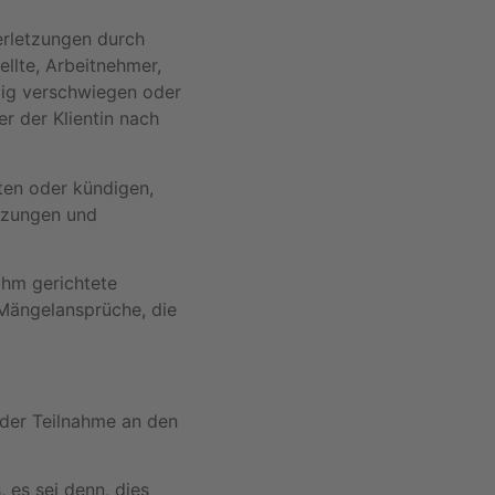
erletzungen durch
llte, Arbeitnehmer,
stig verschwiegen oder
r der Klientin nach
eten oder kündigen,
etzungen und
öhm gerichtete
 Mängelansprüche, die
oder Teilnahme an den
 es sei denn, dies