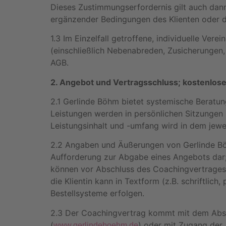
Dieses Zustimmungserfordernis gilt auch dan
ergänzender Bedingungen des Klienten oder de
1.3 Im Einzelfall getroffene, individuelle Ve
(einschließlich Nebenabreden, Zusicherunge
AGB.
2. Angebot und Vertragsschluss; kostenlos
2.1 Gerlinde Böhm bietet systemische Beratun
Leistungen werden in persönlichen Sitzungen 
Leistungsinhalt und -umfang wird in dem jewe
2.2 Angaben und Äußerungen von Gerlinde Böhm 
Aufforderung zur Abgabe eines Angebots dar; 
können vor Abschluss des Coachingvertrages 
die Klientin kann in Textform (z.B. schriftlich
Bestellsysteme erfolgen.
2.3 Der Coachingvertrag kommt mit dem Abs
(
) oder mit Zugang der 
www.gerlindeboehm.de