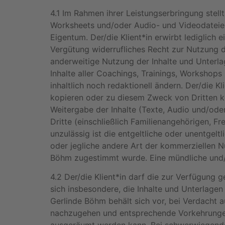
4.1 Im Rahmen ihrer Leistungserbringung stell
Worksheets und/oder Audio- und Videodateien 
Eigentum. Der/die Klient*in erwirbt lediglich 
Vergütung widerrufliches Recht zur Nutzung d
anderweitige Nutzung der Inhalte und Unterla
Inhalte aller Coachings, Trainings, Workshops
inhaltlich noch redaktionell ändern. Der/die Kl
kopieren oder zu diesem Zweck von Dritten kopi
Weitergabe der Inhalte (Texte, Audio und/od
Dritte (einschließlich Familienangehörigen, F
unzulässig ist die entgeltliche oder unentgelt
oder jegliche andere Art der kommerziellen Nu
Böhm zugestimmt wurde. Eine mündliche und/
4.2 Der/die Klient*in darf die zur Verfügung g
sich insbesondere, die Inhalte und Unterlage
Gerlinde Böhm behält sich vor, bei Verdacht 
nachzugehen und entsprechende Vorkehrungen 