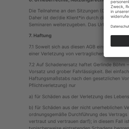
Die Teilnahme an den Sitzungen (Coachings, Tr
Daher ist der/die Klient*in durch die Teilnahm
Seminaren weiterzugeben. Das Urheberrecht v
7. Haftung
7.1 Soweit sich aus diesen AGB einschließlic
einer Verletzung von vertraglichen und außerv
7.2 Auf Schadenersatz haftet Gerlinde Böhm 
Vorsatz und grober Fahrlässigkeit. Bei einfac
Haftungsmaßstabs nach den gesetzlichen Vorsc
Pflichtverletzung) nur
a) für Schäden aus der Verletzung des Lebens
b) für Schäden aus der nicht unerheblichen Ve
ordnungsgemäße Durchführung des Vertrags ü
vertraut und vertrauen darf); in diesem Fall 
typischerweise eintretenden Schadens begren