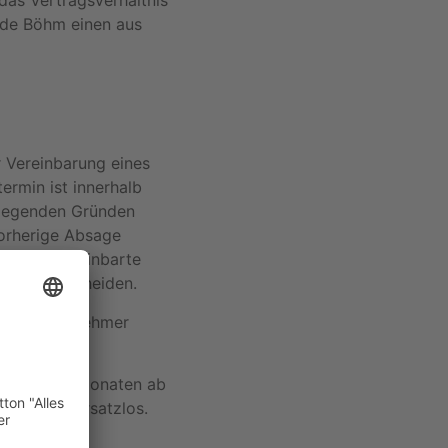
das Vertragsverhältnis
inde Böhm einen aus
 Vereinbarung eines
ermin ist innerhalb
wiegenden Gründen
vorherige Absage
ich die vereinbarte
rs zu entscheiden.
n. Die Teilnehmer
halb von 9 Monaten ab
istungen ersatzlos.