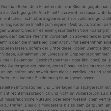
t Gerlinde Böhm dem Klienten oder der Klientin gegebenenfa
zur Verfügung. Der/die Klient*in erwirbt an diesen Unterl
ein einfaches, nicht übertragbares und vor vollständiger Za
er angebotenen Inhalte zum eigenen Gebrauch. Sofern der/d
gen wünscht, bedarf es einer gesonderten Vereinbarung mi
 usw. darf der/die Klient*in vorbehaltlich abweichender zw
ient*in darf die Inhalte jeglicher Art nur für seinen/ihren e
eren lassen, sofern der Dritte diese Kopien unentgeltlich e
er Videos, Aufnahmen von Livecalls in Gruppenprogrammen 
reunden, Bekannten, Geschäftspartnern oder ähnliches) ist u
liche Weitergabe der Inhalte, deren Einstellen ins Internet
tzung, sofern und soweit dem nicht ausdrücklich und schri
oder konkludente Zustimmung ist ausgeschlossen.
estellten Informationen und Unterlagen nur sachgerecht nutz
n nicht rechtsmissbräuchlich und nicht im Widerspruch zu d
auf missbräuchliche Nutzung oder einer wesentlichen Vertra
zu treffen. Dies gilt mindestens bis zu dem Zeitpunkt, a