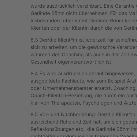
wurde ausdrücklich vereinbart. Eine Garantie
Gerlinde Böhm nicht übernehmen. Für das Maß de
Insbesondere übernimmt Gerlinde Böhm keine 
Klienten oder der Klientin durch die von Ger
8.3 Der/die Klient*in ist jederzeit für seine/i
sich zu arbeiten, um die gewünschte Veränder
während des Coaching als auch in der Zeit zw
Gesundheit eigenverantwortlich ist.
8.4 Es wird ausdrücklich darauf hingewiesen,
ausgebildete Fachleute, wie zum Beispiel Ärz
oder Unternehmensberater ersetzt. Coaching is
Coach-Klienten-Beziehung, die durch ein part
klar von Therapeuten, Psychologen und Ärzte
8.5 Vor- und Nachbereitung: Der/die Klient*in
ausreichend Ruhe und Zeit hat, um sich gedank
Reflexionsübungen etc., die Gerlinde Böhm ihm 
rechtzeitig vor dem jeweils folgenden Coachi