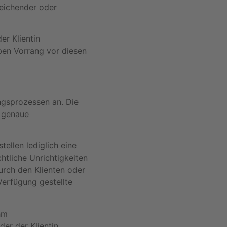
eichender oder
er Klientin
ben Vorrang vor diesen
ngsprozessen an. Die
r genaue
ellen lediglich eine
htliche Unrichtigkeiten
urch den Klienten oder
 Verfügung gestellte
hm
er der Klientin