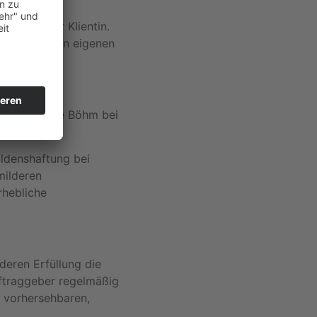
en oder der Klientin.
ten Inhalte in eigenen
ftet Gerlinde Böhm bei
ldenshaftung bei
milderen
rhebliche
deren Erfüllung die
ftraggeber regelmäßig
s vorhersehbaren,