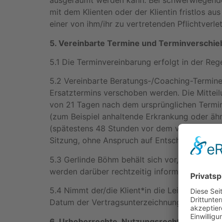
ausgeräumt werden kann. Bei schwerwiegenden
mit dem Klienten oder der Klientin fristlos a
einer von ihm/ihr zu vertretenden Pflichtverl
5. Vereinbarte Termine und Terminverschi
5.1 Die Terminvereinbarung erfolgt in der Reg
5.2 Vereinbarte Beratungs-/Coaching-Termine
Ersatztermins verschoben werden. Die Mitteilu
von 21 Tagen nach dem ursprünglichen Termi
(zum Beispiel anhaltende Erkrankung oder ähnl
(spätestens 48 Stunden vor dem vereinbarten 
Sitzung, ohne Anspruch auf Entschädigung. Ger
5.3 Gerlinde Böhm behält sich vor, Termine f
werden darüber rechtzeitig informiert und ein
5.4 Nimmt der/die Klient*in die Leistungen 
Datum der Vertragsunterzeichnung in Anspruch
6. Urheberrechte, Nutzungsrechte