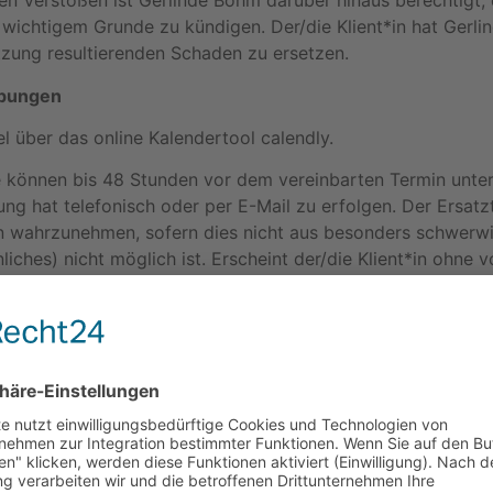
 Verstößen ist Gerlinde Böhm darüber hinaus berechtigt, 
us wichtigem Grunde zu kündigen. Der/die Klient*in hat Gerl
etzung resultierenden Schaden zu ersetzen.
ebungen
el über das online Kalendertool calendly.
 können bis 48 Stunden vor dem vereinbarten Termin unter
ng hat telefonisch oder per E-Mail zu erfolgen. Der Ersatzt
n wahrzunehmen, sofern dies nicht aus besonders schwer
iches) nicht möglich ist. Erscheint der/die Klient*in ohne 
Termin) nicht zum vereinbarten Termin, verfällt grundsätzl
linde Böhm behält sich das Recht vor, in Einzelfällen ande
ür Einzelcoachings ohne Angabe von Gründen zu verschiebe
 Ersatztermin wird vereinbart.
des gebuchten Produktes oder Coaching-Paketes nicht inner
, verfallen die bis dahin nicht in Anspruch genommenen Le