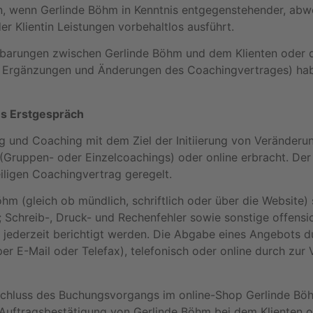
n, wenn Gerlinde Böhm in Kenntnis entgegenstehender, abw
r Klientin Leistungen vorbehaltlos ausführt.
reinbarungen zwischen Gerlinde Böhm und dem Klienten oder d
n, Ergänzungen und Änderungen des Coachingvertrages) ha
es Erstgespräch
g und Coaching mit dem Ziel der Initiierung von Veränderu
(Gruppen- oder Einzelcoachings) oder online erbracht. De
iligen Coachingvertrag geregelt.
(gleich ob mündlich, schriftlich oder über die Website) st
Schreib-, Druck- und Rechenfehler sowie sonstige offensic
jederzeit berichtigt werden. Die Abgabe eines Angebots d
, per E-Mail oder Telefax), telefonisch oder online durch zur
chluss des Buchungsvorgangs im online-Shop Gerlinde Bö
Auftragsbestätigung von Gerlinde Böhm bei dem Klienten od