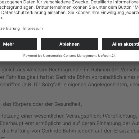
ainings, Workshops) dient der eigenen Schulung des Klient
e grundsätzlich nicht berechtigt, die gelehrten und vermittel
on Gerlinde Böhm ist zu achten.
h der nachfolgenden Bestimmungen nichts anderes ergibt, ha
ertraglichen Pflichten nach den gesetzlichen Vorschriften.
– gleich aus welchem Rechtsgrund – im Rahmen der Verschu
her Fahrlässigkeit haftet Gerlinde Böhm vorbehaltlich eines 
hriften (z.B. für Sorgfalt in eigenen Angelegenheiten, une
, des Körpers oder der Gesundheit,
rletzung einer wesentlichen Vertragspflicht (Verpflichtung, 
berhaupt erst ermöglicht und auf deren Einhaltung der Au
ist die Haftung von Gerlinde Böhm jedoch auf den Ersatz de
zt.