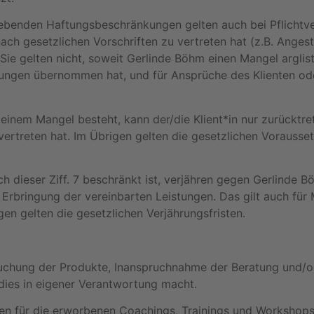
gebenden Haftungsbeschränkungen gelten auch bei Pflichtv
h gesetzlichen Vorschriften zu vertreten hat (z.B. Angeste
. Sie gelten nicht, soweit Gerlinde Böhm einen Mangel argli
stungen übernommen hat, und für Ansprüche des Klienten ode
n einem Mangel besteht, kann der/die Klient*in nur zurücktr
vertreten hat. Im Übrigen gelten die gesetzlichen Vorauss
 dieser Ziff. 7 beschränkt ist, verjähren gegen Gerlinde B
rbringung der vereinbarten Leistungen. Das gilt auch für
gen gelten die gesetzlichen Verjährungsfristen.
/Buchung der Produkte, Inanspruchnahme der Beratung und/
 dies in eigener Verantwortung macht.
en für die erworbenen Coachings, Trainings und Workshops,