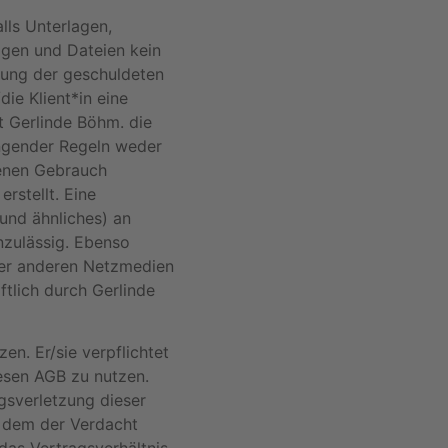
lls Unterlagen,
agen und Dateien kein
hlung der geschuldeten
ie Klient*in eine
t Gerlinde Böhm. die
ingender Regeln weder
igenen Gebrauch
rstellt. Eine
und ähnliches) an
nzulässig. Ebenso
 oder anderen Netzmedien
ftlich durch Gerlinde
en. Er/sie verpflichtet
iesen AGB zu nutzen.
gsverletzung dieser
n dem der Verdacht