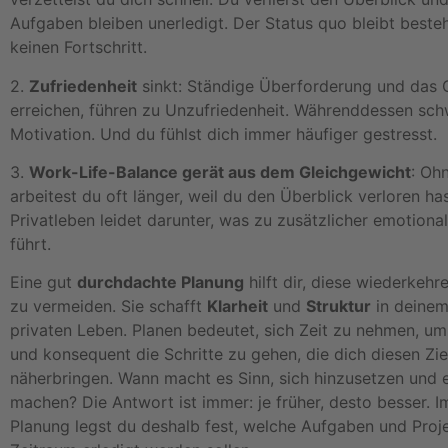
Aufgaben bleiben unerledigt. Der Status quo bleibt besteh
keinen Fortschritt.
2.
Zufriedenheit
sinkt: Ständige Überforderung und das G
erreichen, führen zu Unzufriedenheit. Währenddessen sch
Motivation. Und du fühlst dich immer häufiger gestresst.
3.
Work-Life-Balance gerät aus dem Gleichgewicht
: Oh
arbeitest du oft länger, weil du den Überblick verloren ha
Privatleben leidet darunter, was zu zusätzlicher emotiona
führt.
Eine gut
durchdachte Planung
hilft dir, diese wiederkeh
zu vermeiden. Sie schafft
Klarheit
und
Struktur
in deinem
privaten Leben. Planen bedeutet, sich Zeit zu nehmen, um
und konsequent die Schritte zu gehen, die dich diesen Zie
näherbringen. Wann macht es Sinn, sich hinzusetzen und 
machen? Die Antwort ist immer: je früher, desto besser. 
Planung legst du deshalb fest, welche Aufgaben und Proj