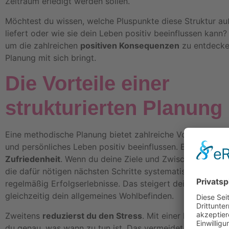
Zeitraum erledigt werden sollen.
Möchtest du wissen, welche Pluspunkte diese Struktur a
liefert oder wie sie dein Leben positiv beeinflussen kann? 
um die zahlreichen
positiven Konsequenzen
zu entdecken
Planung mit sich bringt.
Die Vorteile einer
strukturierten Planung
Eine methodische Planung bietet zahlreiche Vorteile, die d
und persönliches Leben positiv beeinflussen. Erstens führ
Zufriedenheit
. Wenn du deine Ziele und Zwischenziele kla
die dafür nötigen nächsten Schritte systematisch verfolgs
regelmäßig Erfolgserlebnisse. Das steigert deine Motivat
gleichzeitig dein allgemeines Wohlbefinden.
Zweitens
reduzierst du den Stress
. Mit einer klaren Jah
du genau, was wann zu tun ist. Das vermeidet das Gefühl