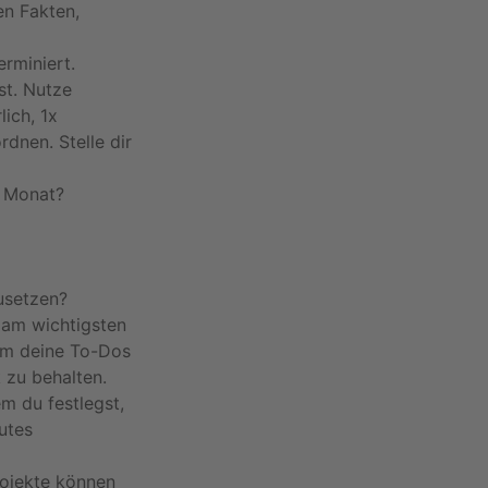
en Fakten,
erminiert.
st. Nutze
lich, 1x
rdnen. Stelle dir
n Monat?
usetzen?
 am wichtigsten
 um deine To-Dos
 zu behalten.
em du festlegst,
utes
rojekte können