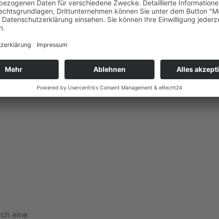
trategischen
r reaktiv,
e Erfolge
rch eine