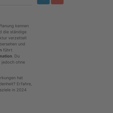
)Planung kennen
d die ständige
ktur verzettelt
übersehen und
n
führt
gnation
. Du
, jedoch ohne
irkungen hat
denheit? Erfahre,
sziele in 2024