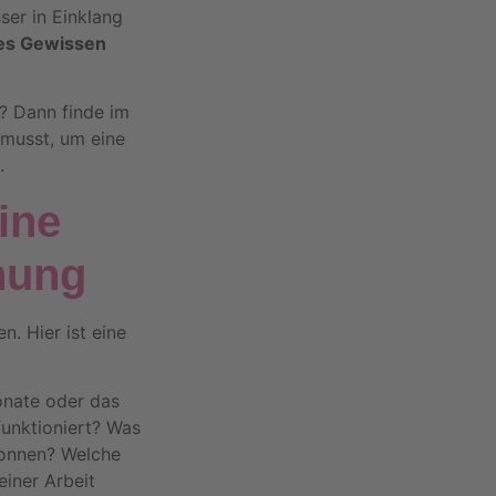
ser in Einklang
tes Gewissen
? Dann finde im
 musst, um eine
.
ine
anung
n. Hier ist eine
onate oder das
funktioniert? Was
wonnen? Welche
iner Arbeit