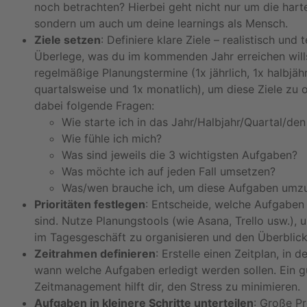
noch betrachten? Hierbei geht nicht nur um die hart
sondern um auch um deine learnings als Mensch.
Ziele setzen
: Definiere klare Ziele – realistisch und t
Überlege, was du im kommenden Jahr erreichen will
regelmäßige Planungstermine (1x jährlich, 1x halbjähr
quartalsweise und 1x monatlich), um diese Ziele zu o
dabei folgende Fragen:
Wie starte ich in das Jahr/Halbjahr/Quartal/de
Wie fühle ich mich?
Was sind jeweils die 3 wichtigsten Aufgaben?
Was möchte ich auf jeden Fall umsetzen?
Was/wen brauche ich, um diese Aufgaben umz
Prioritäten festlegen
: Entscheide, welche Aufgaben
sind. Nutze Planungstools (wie Asana, Trello usw.),
im Tagesgeschäft zu organisieren und den Überblick
Zeitrahmen definieren
: Erstelle einen Zeitplan, in d
wann welche Aufgaben erledigt werden sollen. Ein g
Zeitmanagement hilft dir, den Stress zu minimieren.
Aufgaben in kleinere Schritte unterteilen
: Große P