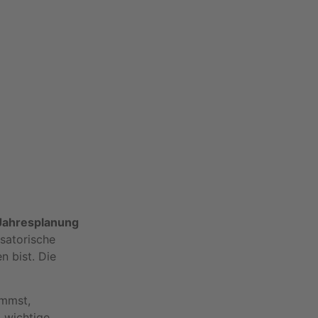
 Jahresplanung
isatorische
n bist. Die
immst,
d wichtige