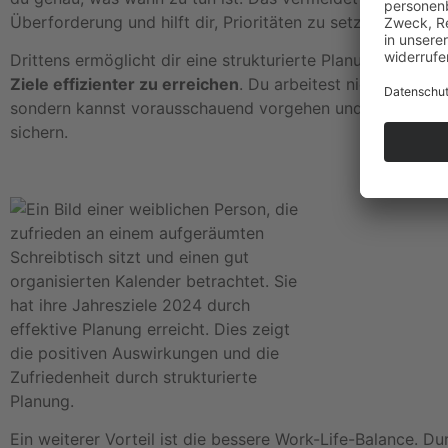
Überforderung und hilft dir, Prioritäten zu setzen.
Drittens ermöglicht dir eine strukturierte Planung, deine
s
Ziele effizienter zu erreichen
. Du arbeitest nicht mehr nu
sondern kannst vorausschauend vorgehen und langfristig
sichern.
Ein weiterer Vorteil ist die bessere Work-Life-Balance. Du