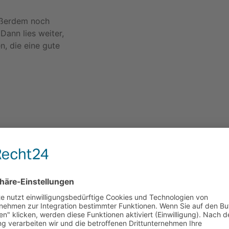
ußerdem noch
Dann lies weiter,
, die eine gute
ein berufliches
t sie zu
höherer
r definierst und
t, spürst du
ion und
resplanung weißt
 der