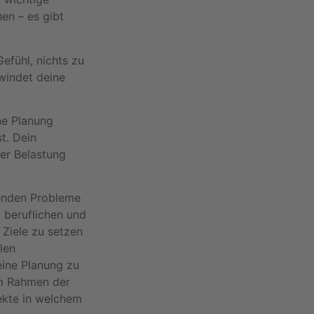
en – es gibt
efühl, nichts zu
windet deine
ne Planung
st. Dein
ler Belastung
renden Probleme
 beruflichen und
 Ziele zu setzen
len
eine Planung zu
Im Rahmen der
ekte in welchem